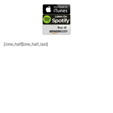
[/one_half][one_half_last]